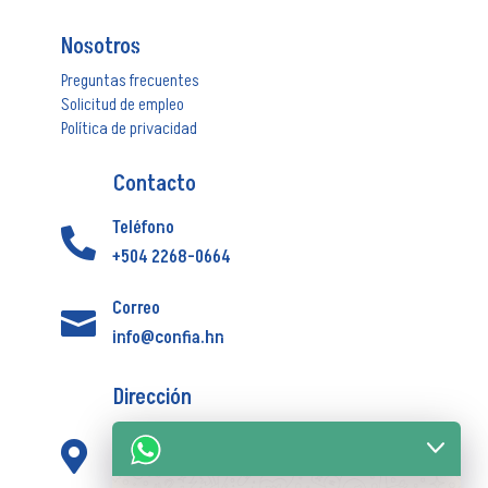
Nosotros
Preguntas frecuentes
Solicitud de empleo
Política de privacidad
Contacto
Teléfono

+504 2268-0664
Correo

info@confia.hn
Dirección
Centro Comercial Novacentro, Corporativo

los Proceres Torre Nova 1 piso 8 oficina 1