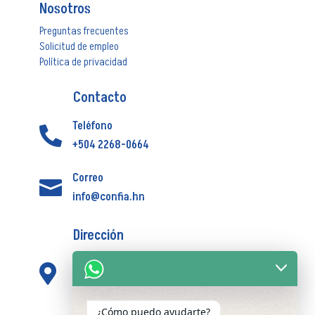
Nosotros
Preguntas frecuentes
Solicitud de empleo
Política de privacidad
Contacto
Teléfono

+504 2268-0664
Correo

info@confia.hn
Dirección
Centro Comercial Novacentro, Corporativo

los Proceres Torre Nova 1 piso 8 oficina 1
¿Cómo puedo ayudarte?