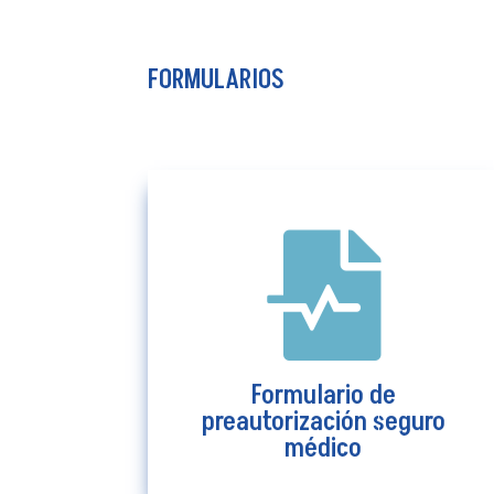
FORMULARIOS

Formulario de
preautorización seguro
médico
Formulario de
Ver más
preautorización seguro
médico