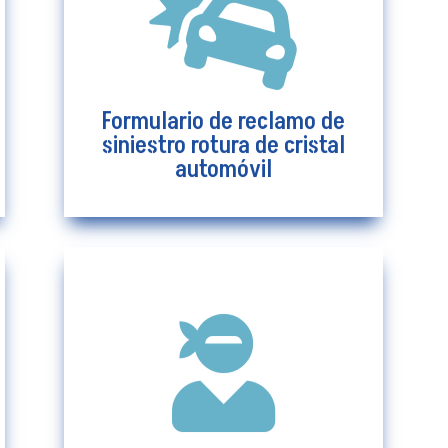

Formulario de reclamo de
siniestro rotura de cristal
automóvil
Formulario de reclamo de
Ver más
siniestro rotura de cristal
automóvil

Formulario de reclamo de
robo de automóvil
Ver más