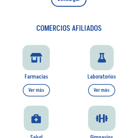
COMERCIOS AFILIADOS


Farmacias
Laboratorios
Ver más
Ver más


Salud
Gimnasios