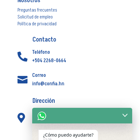
Nosotros
Preguntas frecuentes
Solicitud de empleo
Política de privacidad
Contacto
Teléfono

+504 2268-0664
Correo

info@confia.hn
Dirección
Centro Comercial Novacentro, Corporativo

los Proceres Torre Nova 1 piso 8 oficina 1
¿Cómo puedo ayudarte?
Horario de atención
12:29