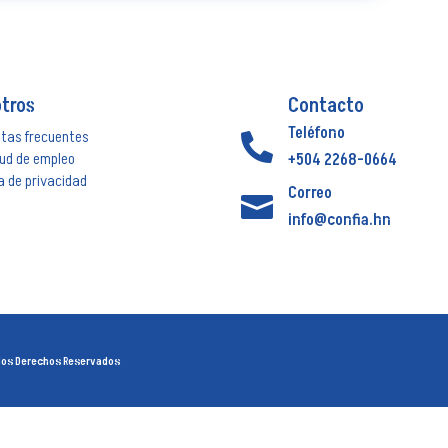
tros
Contacto
Teléfono
ntas frecuentes

tud de empleo
+504 2268-0664
ca de privacidad
Correo

info@confia.hn
 los Derechos Reservados