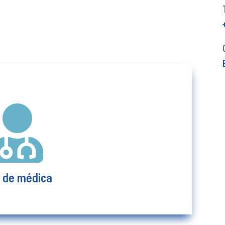

d de médica
Ver más
 de médica