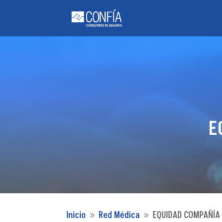
E
Inicio
Red Médica
EQUIDAD COMPAÑÍA
9
9